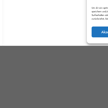
Um dir ein opti
speichern und/o
Surfverhalten o
zurückziehst, k
Akz