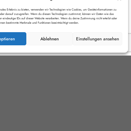
Februar 2025
males Erlebnis zu bieten, verwenden wir Technologien wie Cookies, um Geräteinformationen zu
der darauf zuzugreifen. Wenn du diesen Technologien zustimmst, können wir Daten wie das
Januar 2025
der eindeutige IDs auf dieser Website verarbeiten. Wenn du deine Zustimmung nicht erteilst oder
önnen bestimmte Merkmale und Funktionen beeinträchtigt werden.
Dezember 2024
eptieren
Ablehnen
Einstellungen ansehen
Categories
Corporate