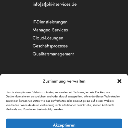
info[at]phi-itservices.de
IT-Dienstleistungen
Managed Services
Cloud-Lösungen
Geschäftsprozesse
Qualitätsmanagement
Zustimmung verwalten
Impressum
|
Datenschutz
Um dir ein optimales Erlebnis zu bieten, verwenden wir Technologien wie Cookies, um
Geräteinformationen zu speichern und/oder darauf zuzugreifen. Wenn du diesen Technologien
zustimmst, können wir Daten wie das Surfverhalten oder eindeutige IDs auf dieser Website
verarbeiten. Wenn du deine Zustimmung nicht erteilst oder zurückziehst, können bestimmte
Merkmale und Funktionen beeinträchtigt werden.
© 2025. phi IT-Services GmbH. Alle Rechte vorbehalten.
Akzeptieren